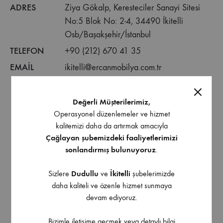
ADRES
Ziya Gökalp, Keresteciler Sanayi Sitesi
No:5 Blok No: 2-4, 34490 İkitelli
Osb/Başakşehir/İstanbul
TELEFON
+90 (212) 670 41 35
EMAIL
ikitelli@ercanmobilya.com.tr
Değerli Müşterilerimiz,
Operasyonel düzenlemeler ve hizmet
kalitemizi daha da artırmak amacıyla
Çağlayan şubemizdeki faaliyetlerimizi
sonlandırmış bulunuyoruz
.
Sizlere
Dudullu
ve
İkitelli
şubelerimizde
daha kaliteli ve özenle hizmet sunmaya
devam ediyoruz.
Bizimle iletişime geçmek veya detaylı bilgi