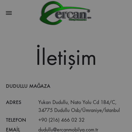
İletişim
DUDULLU MAĞAZA
ADRES
Yukarı Dudullu, Nato Yolu Cd 184/C,
34775 Dudullu Osb/Ümraniye/İstanbul
TELEFON
+90 (216) 466 02 32
EMAIL
dudullu@ercanmobilya.com.tr