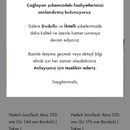
Hettich InnoTech Atıra 420
Hettich InnoTech Atıra 350
Çağlayan şubemizdeki faaliyetlerimizi
mm Gri 176 mm Bordürlü (
mm Gri Bordürsüz ( Takım )
sonlandırmış bulunuyoruz
.
Takım )
Sizlere
Dudullu
ve
İkitelli
şubelerimizde
daha kaliteli ve özenle hizmet sunmaya
devam ediyoruz.
Bizimle iletişime geçmek veya detaylı bilgi
almak için her zaman ulaşabilirsiniz.
Anlayışınız için teşekkür ederiz.
Saygılarımızla,
Hettich InnoTech Atıra 350
Hettich InnoTech Atıra 350
mm Gri 144 mm Bordürlü (
mm Gri 176 mm Bordürlü (
Takım )
Takım )