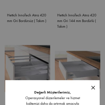
Hettich InnoTech Atıra 420
Hettich InnoTech Atıra 420
mm Gri Bordürsüz ( Takım )
mm Gri 144 mm Bordürlü (
Takım )
Değerli Müşterilerimiz,
Operasyonel düzenlemeler ve hizmet
kalitemizi daha da artırmak amacıyla