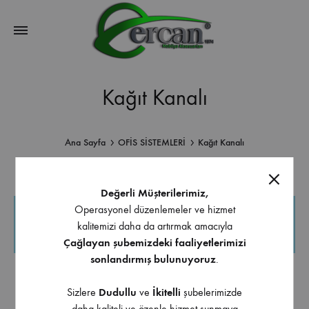
Kağıt Kanalı
Ana Sayfa
OFİS SİSTEMLERİ
Kağıt Kanalı
Değerli Müşterilerimiz,
Operasyonel düzenlemeler ve hizmet
Seçiminizle eşleşen ürün bulunamadı.
kalitemizi daha da artırmak amacıyla
Çağlayan şubemizdeki faaliyetlerimizi
sonlandırmış bulunuyoruz
.
Sizlere
Dudullu
ve
İkitelli
şubelerimizde
daha kaliteli ve özenle hizmet sunmaya