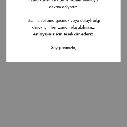
devam ediyoruz.
Bizimle iletişime geçmek veya detaylı bilgi
almak için her zaman ulaşabilirsiniz.
Kişisel Veriler Politikası
Kullanım Koşulları
Çerez Politikası
Anlayışınız için teşekkür ederiz.
İletişim
©2026 Ercan Mobilya All rights reserved
Saygılarımızla,