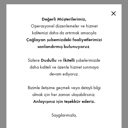
Franke Eviye Baccini ROX
Franke Eviye Maris MRG
610/110-38
110-52
Değerli Müşterilerimiz,
Operasyonel düzenlemeler ve hizmet
kalitemizi daha da artırmak amacıyla
Çağlayan şubemizdeki faaliyetlerimizi
sonlandırmış bulunuyoruz
.
Sizlere
Dudullu
ve
İkitelli
şubelerimizde
daha kaliteli ve özenle hizmet sunmaya
devam ediyoruz.
Bizimle iletişime geçmek veya detaylı bilgi
almak için her zaman ulaşabilirsiniz.
Anlayışınız için teşekkür ederiz.
Saygılarımızla,
Franke Eviye Maris MRG
Franke Eviye Maris MRX
120-35-35
110-45