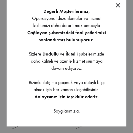
Değerli Müşterilerimiz,
Operasyonel düzenlemeler ve hizmet
kalitemizi daha da artırmak amacıyla
Çağlayan şubemizdeki faaliyetlerimizi
sonlandırmış bulunuyoruz
.
Sizlere
Dudullu
ve
İkitelli
şubelerimizde
daha kaliteli ve özenle hizmet sunmaya
Erc Baza Amortisör
Erc Baza Makası (Takım)
devam ediyoruz.
Bizimle iletişime geçmek veya detaylı bilgi
almak için her zaman ulaşabilirsiniz.
Anlayışınız için teşekkür ederiz.
Saygılarımızla,