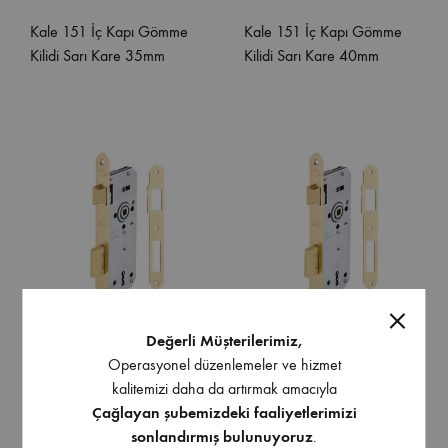
Kale 151 İç Kapı Gömme
Kale 151 İç Kapı Gömme
Kilidi Sarı Kare 35mm
Kilidi Sarı Kare 40mm
Değerli Müşterilerimiz,
Operasyonel düzenlemeler ve hizmet
Kale 151 İç Kapı Gömme
Kale 151 İç Kapı Gömme
kalitemizi daha da artırmak amacıyla
Kilidi Sarı Oval 35mm
Kilidi Sarı Oval 40mm
Çağlayan şubemizdeki faaliyetlerimizi
sonlandırmış bulunuyoruz
.