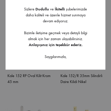
Sizlere
Dudullu
ve
İkitelli
şubelerimizde
daha kaliteli ve özenle hizmet sunmaya
devam ediyoruz.
Bizimle iletişime geçmek veya detaylı bilgi
almak için her zaman ulaşabilirsiniz.
Anlayışınız için teşekkür ederiz.
Saygılarımızla,
Kale 152 RP Oval Kilit Krom
Kale 152/R 35mm Silindirli
45 mm
Daire Kilidi Nikel