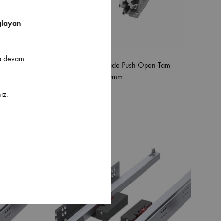
ğlayan
ya devam
n Tam
Samet Smart Slide Push Open Tam
Açılım Ray 550mm
iz.