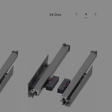
2
4
6
34 Ürün