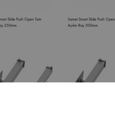
mart Slide Push Open Tam
Samet Smart Slide Push Ope
Ray 250mm
Açılım Ray 300mm