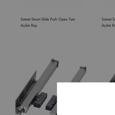
Samet Smart Slide Push Open Tam
Samet S
Açılım Ray
Açılım 