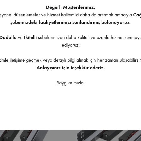
Değerli Müşterilerimiz,
yonel düzenlemeler ve hizmet kalitemizi daha da artırmak amacıyla
Ça
şubemizdeki faaliyetlerimizi sonlandırmış bulunuyoruz
.
Dudullu
ve
İkitelli
şubelerimizde daha kaliteli ve özenle hizmet sunma
mart Slide Push Open Tam
Samet Smart Slide Push Ope
ediyoruz.
Ray 450mm
Açılım Ray 500mm
zimle iletişime geçmek veya detaylı bilgi almak için her zaman ulaşabilirsin
Anlayışınız için teşekkür ederiz.
Saygılarımızla,