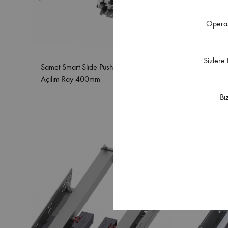
Operas
Sizlere
Samet Smart Slide Push Open Tam
Samet S
Açılım Ray 400mm
Açılım 
Bi