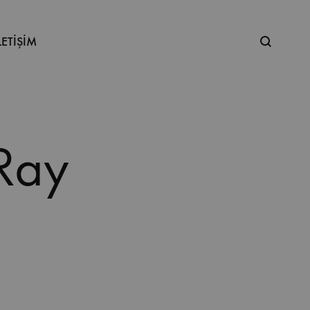
Ne
LETİŞİM
aramıştınız
Ray