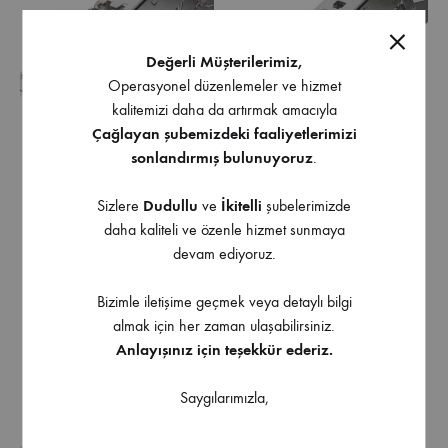
Değerli Müşterilerimiz,
Operasyonel düzenlemeler ve hizmet
kalitemizi daha da artırmak amacıyla
Çağlayan şubemizdeki faaliyetlerimizi
sonlandırmış bulunuyoruz
.
Sizlere
Dudullu
ve
İkitelli
şubelerimizde
Hettich Sensys Frenli 165°
Hettich Sensys Frenli 165°
daha kaliteli ve özenle hizmet sunmaya
Derece Deve Boynu
Derece Düz Menteşe
devam ediyoruz.
Menteşe
Bizimle iletişime geçmek veya detaylı bilgi
almak için her zaman ulaşabilirsiniz.
Anlayışınız için teşekkür ederiz.
Saygılarımızla,