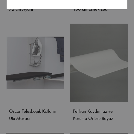
Bağlantı Montaj Aparatı 46-
Warm White Gün Işığı 15w
72 cm Ayarlı
150 cm Esnek Led
Oscar Teleskopik Katlanır
Pelikan Kaydırmaz ve
Ütü Masası
Koruma Örtüsü Beyaz