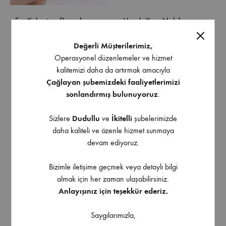
Erc Kabartma Desenli
Hands Kapı Mobilya
Yapışkanlı Folyo 1,20 cm x
Montaj Gergi Aparatı 64-
40 metre
115 cm Ayarlı
Değerli Müşterilerimiz,
Operasyonel düzenlemeler ve hizmet
kalitemizi daha da artırmak amacıyla
Çağlayan şubemizdeki faaliyetlerimizi
sonlandırmış bulunuyoruz
.
Sizlere
Dudullu
ve
İkitelli
şubelerimizde
daha kaliteli ve özenle hizmet sunmaya
devam ediyoruz.
Bizimle iletişime geçmek veya detaylı bilgi
almak için her zaman ulaşabilirsiniz.
Anlayışınız için teşekkür ederiz.
Saygılarımızla,
Hands Mobilya Dolap
Makro Flex Led 1500mm