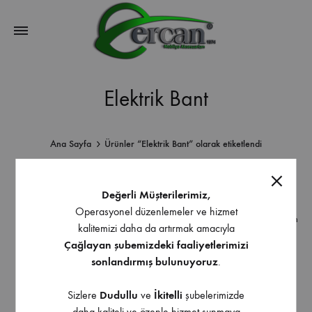
Elektrik Bant
Ana Sayfa
Ürünler “Elektrik Bant” olarak etiketlendi
Değerli Müşterilerimiz,
Operasyonel düzenlemeler ve hizmet
1 Ürün
kalitemizi daha da artırmak amacıyla
Çağlayan şubemizdeki faaliyetlerimizi
sonlandırmış bulunuyoruz
.
Sizlere
Dudullu
ve
İkitelli
şubelerimizde
daha kaliteli ve özenle hizmet sunmaya