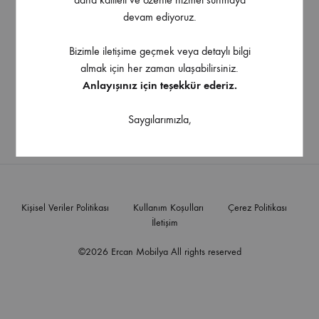
devam ediyoruz.
Bizimle iletişime geçmek veya detaylı bilgi
almak için her zaman ulaşabilirsiniz.
Anlayışınız için teşekkür ederiz.
Elektrik Bant
Saygılarımızla,
Kişisel Veriler Politikası
Kullanım Koşulları
Çerez Politikası
İletişim
©2026 Ercan Mobilya All rights reserved