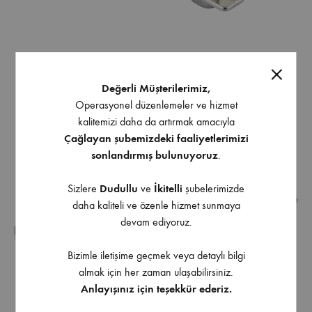
Erc Bas-aç Menteşe Tam
Erc Dereceli Frensiz Tas
Değerli Müşterilerimiz,
Deve Boynu
menteşe 135º
Operasyonel düzenlemeler ve hizmet
kalitemizi daha da artırmak amacıyla
Çağlayan şubemizdeki faaliyetlerimizi
sonlandırmış bulunuyoruz
.
Sizlere
Dudullu
ve
İkitelli
şubelerimizde
daha kaliteli ve özenle hizmet sunmaya
devam ediyoruz.
Bizimle iletişime geçmek veya detaylı bilgi
almak için her zaman ulaşabilirsiniz.
Anlayışınız için teşekkür ederiz.