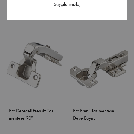
Erc Dereceli Frensiz Tas
Erc Dereceli Frensiz Tas
Saygılarımızla,
menteşe 165º
menteşe 45º
Erc Dereceli Frensiz Tas
Erc Frenli Tas menteşe
menteşe 90º
Deve Boynu