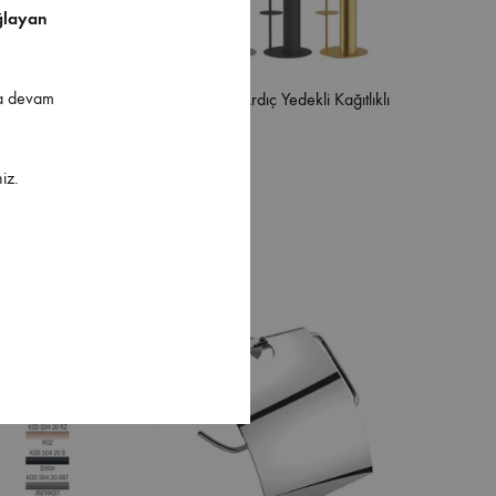
ğlayan
ya devam
ğıtlıklı
Defne Banyo Ardıç Yedekli Kağıtlıklı
Klozet Fırçası
iz.