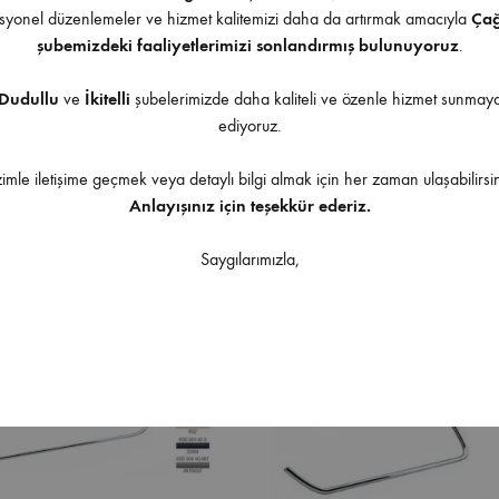
yonel düzenlemeler ve hizmet kalitemizi daha da artırmak amacıyla
Ça
şubemizdeki faaliyetlerimizi sonlandırmış bulunuyoruz
.
Dudullu
ve
İkitelli
şubelerimizde daha kaliteli ve özenle hizmet sunma
anyo Açelya Uzun Havluluk
Defne Banyo Akasya Yedekli Ka
ediyoruz.
Klozet Fırçası
zimle iletişime geçmek veya detaylı bilgi almak için her zaman ulaşabilirsin
Anlayışınız için teşekkür ederiz.
Saygılarımızla,