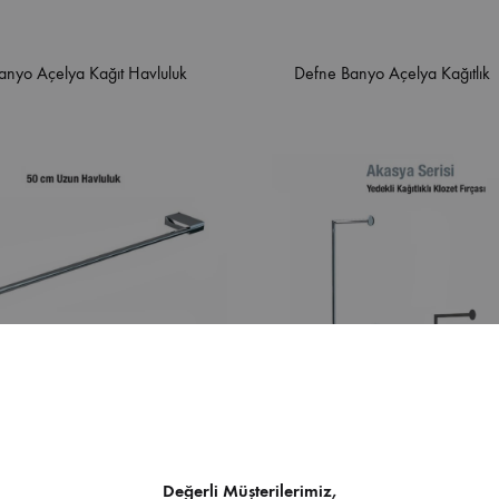
anyo Açelya Kağıt Havluluk
Defne Banyo Açelya Kağıtlık
Değerli Müşterilerimiz,