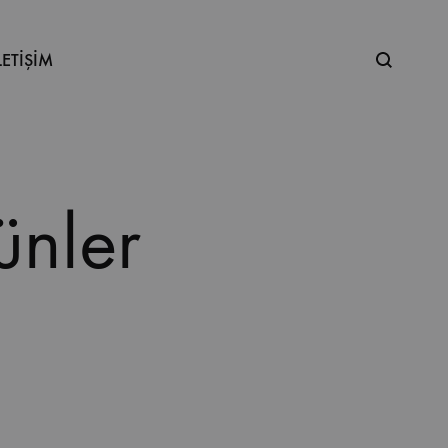
Ne
LETİŞİM
aramıştınız
ünler