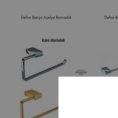
Defne Banyo Açelya Bornozluk
Defne B