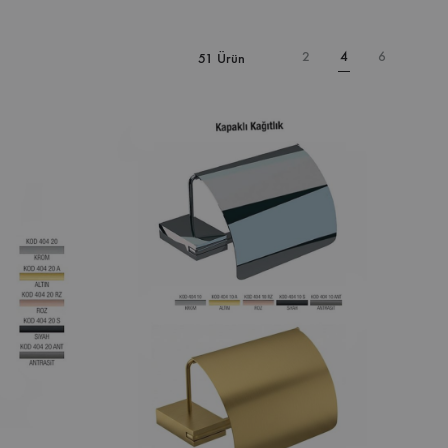
2
4
6
51 Ürün