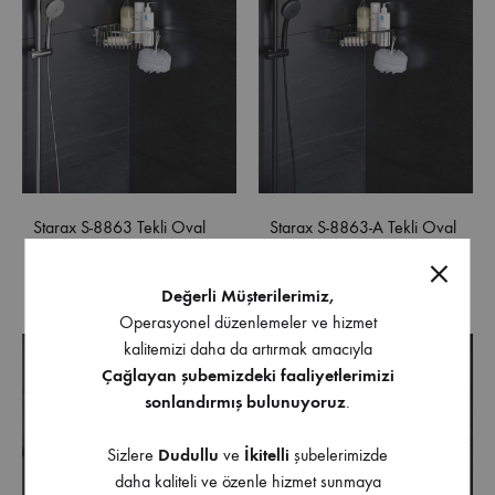
Starax S-8863 Tekli Oval
Starax S-8863-A Tekli Oval
Köşe Süngerlik Krom
Köşe Süngerlik Antrasit
22×22
22×22
Değerli Müşterilerimiz,
Operasyonel düzenlemeler ve hizmet
kalitemizi daha da artırmak amacıyla
Çağlayan şubemizdeki faaliyetlerimizi
sonlandırmış bulunuyoruz
.
Sizlere
Dudullu
ve
İkitelli
şubelerimizde
daha kaliteli ve özenle hizmet sunmaya