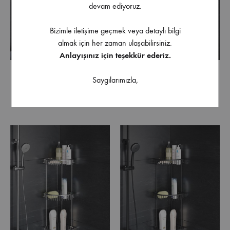
devam ediyoruz.
Bizimle iletişime geçmek veya detaylı bilgi
almak için her zaman ulaşabilirsiniz.
Anlayışınız için teşekkür ederiz.
Starax S-8866 İkili Oval
Starax S-8866-A İkili Oval
Saygılarımızla,
Köşe Süngerlik Krom
Köşe Süngerlik Antrasit
22×22
22×22