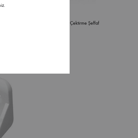
iz.
nko
Erc Plastik Açılı Çektirme Şeffaf