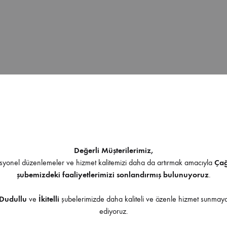
Değerli Müşterilerimiz,
yonel düzenlemeler ve hizmet kalitemizi daha da artırmak amacıyla
Ça
şubemizdeki faaliyetlerimizi sonlandırmış bulunuyoruz
.
Dudullu
ve
İkitelli
şubelerimizde daha kaliteli ve özenle hizmet sunma
ediyoruz.