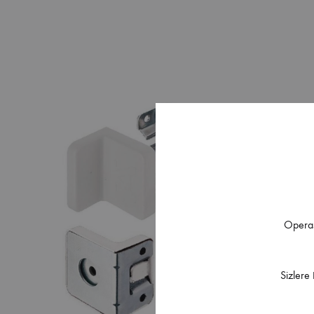
Operas
Sizlere