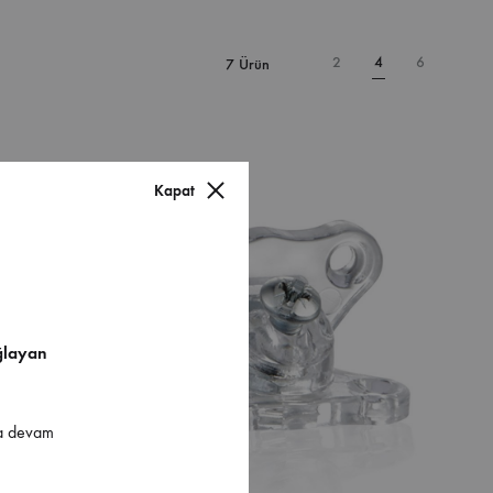
2
4
6
7 Ürün
Kapat
ğlayan
ya devam