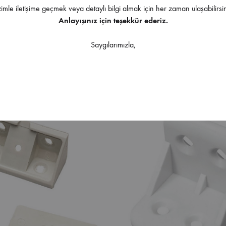
zimle iletişime geçmek veya detaylı bilgi almak için her zaman ulaşabilirsin
Anlayışınız için teşekkür ederiz.
l Dereceli T Köşe Bağlantı
Erc Metal T Köşe Bağlantı Çi
Saygılarımızla,