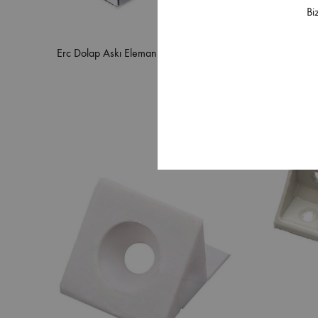
Bi
Erc Dolap Askı Elemanı Beyaz
Erc Meta
Nikel