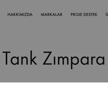
HAKKIMIZDA
MARKALAR
PROJE DESTEK
İ
Tank Zımpara
Ana Sayfa
Ürünler “Tank Zımpara” olarak etiketlendi