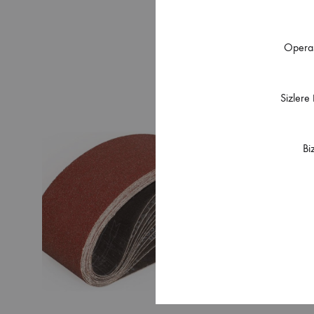
Operas
Sizlere
Bi