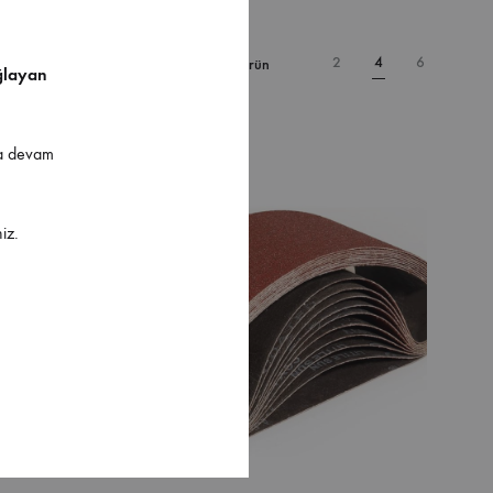
2
4
6
4 Ürün
ğlayan
ya devam
iz.