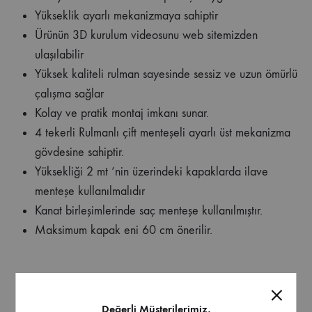
Yükseklik ayarlı mekanizmaya sahiptir
Ürünün 3D kurulum videosunu web sitemizden
ulaşılabilir
Yüksek kaliteli rulman sayesinde sessiz ve uzun ömürlü
çalışma sağlar
Kolay ve pratik montaj imkanı sunar.
4 tekerli Rulmanlı çift menteşeli ayarlı üst mekanizma
gövdesine sahiptir.
Yüksekliği 2 mt ‘nin üzerindeki kapaklarda ilave
menteşe kullanılmalıdır
Kanat birleşimlerinde saç menteşe kullanılmıştır.
Maksimum kapak eni 60 cm önerilir.
Değerli Müşterilerimiz,