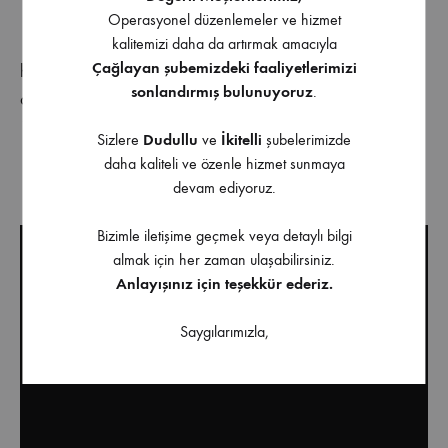
↓ TEKNİK DETAY
↓
Operasyonel düzenlemeler ve hizmet
kalitemizi daha da artırmak amacıyla
Çağlayan şubemizdeki faaliyetlerimizi
https://www.ercanmobilya.com.tr/wp-
sonlandırmış bulunuyoruz
.
content/uploads/2024/03/file2024-katalog-
103pdf_16946083291.pdf
Sizlere
Dudullu
ve
İkitelli
şubelerimizde
daha kaliteli ve özenle hizmet sunmaya
↓ MONTAJ VİDEOSU ↓
devam ediyoruz.
Bizimle iletişime geçmek veya detaylı bilgi
almak için her zaman ulaşabilirsiniz.
Anlayışınız için teşekkür ederiz.
Saygılarımızla,