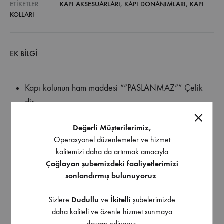
ETIKETLER
KAPI AKSESUARLARI
,
KAPI DONANIMLARI
,
KAPI
KOLLARI
EK BILGI
Kapı kolunun ham maddesi “”PASLANMAZ”” Çelik
dir.
Değerli Müşterilerimiz,
Kapı kolları rozeti ile birlikte verilmektedir.
Operasyonel düzenlemeler ve hizmet
kalitemizi daha da artırmak amacıyla
Kapı kolları takım (2 adet) olarak satılmaktadır.
Çağlayan şubemizdeki faaliyetlerimizi
sonlandırmış bulunuyoruz
.
Ürün paketi içerisinde Ara Mil ve Allen Anahtarı
mevcuttur.
Sizlere
Dudullu
ve
İkitelli
şubelerimizde
daha kaliteli ve özenle hizmet sunmaya
devam ediyoruz.