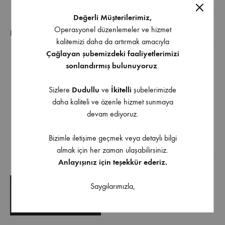
Değerli Müşterilerimiz,
Operasyonel düzenlemeler ve hizmet
EK BILGI
kalitemizi daha da artırmak amacıyla
Çağlayan şubemizdeki faaliyetlerimizi
sonlandırmış bulunuyoruz
.
Diğer Ölçü ve Renk Seçenekleri İçin Bizimle İletişime
Geçebilirsiniz
Sizlere
Dudullu
ve
İkitelli
şubelerimizde
daha kaliteli ve özenle hizmet sunmaya
Antik Gümüş , Albrifin , Olifka , Saten , Mat Siyah ,
devam ediyoruz.
Süper Saten
Bizimle iletişime geçmek veya detaylı bilgi
almak için her zaman ulaşabilirsiniz.
İndirilebilir İçerik
Anlayışınız için teşekkür ederiz.
Saygılarımızla,
TEKNIK ÇIZIM
TEKNIK ŞARTNAME