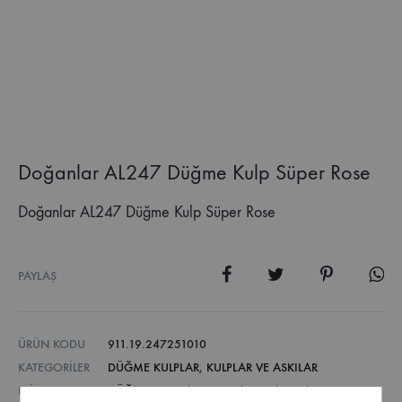
Doğanlar AL247 Düğme Kulp Süper Rose
Doğanlar AL247 Düğme Kulp Süper Rose
PAYLAŞ
ÜRÜN KODU
911.19.247251010
KATEGORILER
DÜĞME KULPLAR
,
KULPLAR VE ASKILAR
ETIKETLER
DÜĞME KULPLAR
,
KULPLAR VE ASKILAR