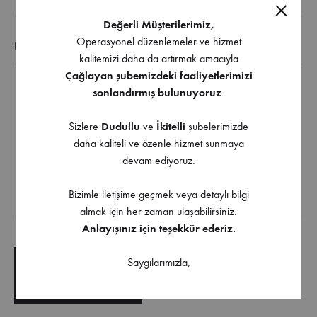
Değerli Müşterilerimiz,
Operasyonel düzenlemeler ve hizmet
EK BILGI
kalitemizi daha da artırmak amacıyla
Çağlayan şubemizdeki faaliyetlerimizi
sonlandırmış bulunuyoruz
.
Diğer Ölçü ve Renk Seçenekleri İçin Bizimle İletişime
Geçebilirsiniz
Sizlere
Dudullu
ve
İkitelli
şubelerimizde
daha kaliteli ve özenle hizmet sunmaya
Antik Gümüş , Albrifin , Olifka , Saten , Mat Siyah ,
devam ediyoruz.
Süper Saten
Bizimle iletişime geçmek veya detaylı bilgi
almak için her zaman ulaşabilirsiniz.
İndirilebilir İçerik
Anlayışınız için teşekkür ederiz.
Saygılarımızla,
TEKNIK ÇIZIM
TEKNIK ŞARTNAME