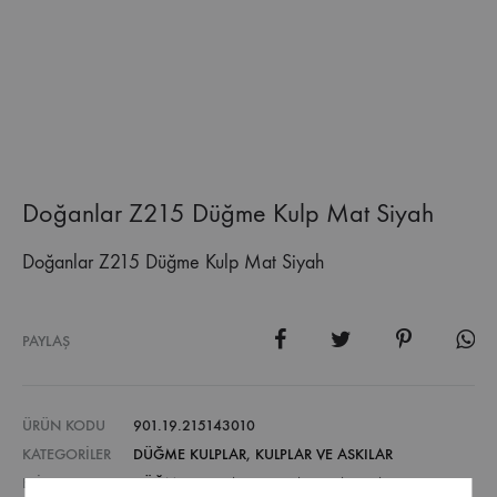
Doğanlar Z215 Düğme Kulp Mat Siyah
Doğanlar Z215 Düğme Kulp Mat Siyah
PAYLAŞ
ÜRÜN KODU
901.19.215143010
KATEGORILER
DÜĞME KULPLAR
,
KULPLAR VE ASKILAR
ETIKETLER
DÜĞME KULPLAR
,
KULPLAR VE ASKILAR