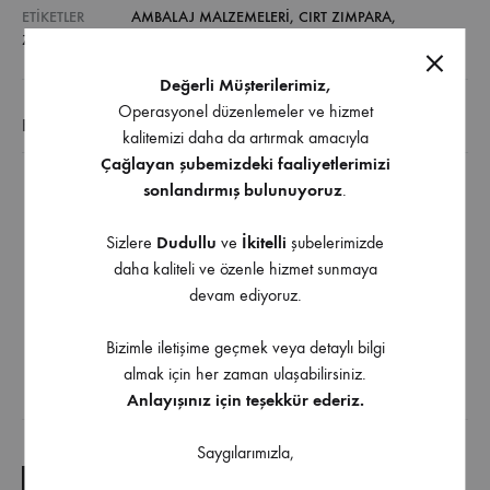
ETIKETLER
AMBALAJ MALZEMELERI
,
CIRT ZIMPARA
,
ZIMPARALAR
Değerli Müşterilerimiz,
Operasyonel düzenlemeler ve hizmet
EK BILGI
kalitemizi daha da artırmak amacıyla
Çağlayan şubemizdeki faaliyetlerimizi
sonlandırmış bulunuyoruz
.
Çok amaçlı taşlama bileme işleri için uygun bir
üründür.
Sizlere
Dudullu
ve
İkitelli
şubelerimizde
Uzun ömürlü ve bir çok malzeme için uygundur.
daha kaliteli ve özenle hizmet sunmaya
İş parçası malzemeleri:
devam ediyoruz.
Çelik, paslanmaz çelik Uygulama:
Bizimle iletişime geçmek veya detaylı bilgi
Yüzey taşlama, kaynak dikişlerinde çalışma
almak için her zaman ulaşabilirsiniz.
Anlayışınız için teşekkür ederiz.
İndirilebilir İçerik
Saygılarımızla,
TEKNIK ÇIZIM