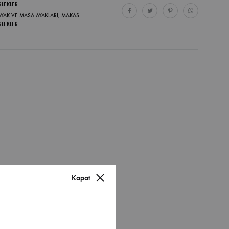
RLEKLER
AYAK VE MASA AYAKLARI
,
MAKAS
RLEKLER
Kapat