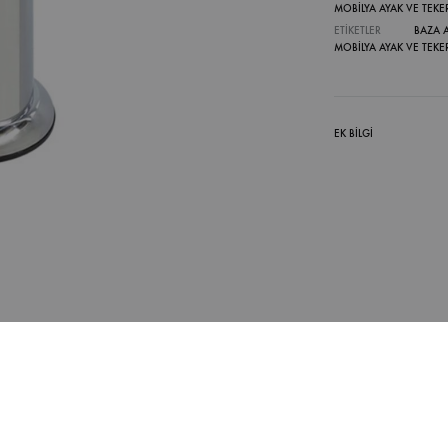
MOBİLYA AYAK VE TEKE
ETIKETLER
BAZA 
MOBILYA AYAK VE TEKE
EK BILGI
ı Krom
yanıklı ve uzun ömürlüdür.
ğa sahiptir