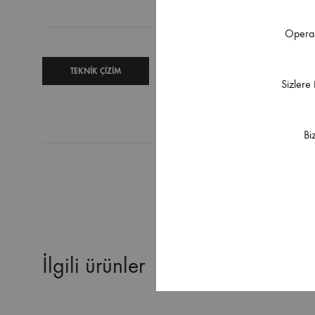
Operas
TEKNIK ÇIZIM
TEKNIK
Sizlere
ŞARTNAME
Bi
İlgili ürünler