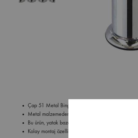
Çap 51 Metal Bingolu Baza Ayağı M10 Saplamal
Metal malzemeden üretilmiş olan bu baza ayağı, da
Bu ürün, yatak bazalarının altında kullanılan bir aya
Kolay montaj özelliğiyle de dikkat çeker