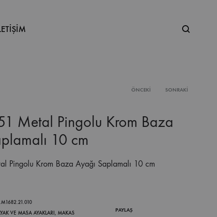
Ne
LETİŞİM
aramıştınız
ÖNCEKI
SONRAKI
Product
51 Metal Pingolu Krom Baza
navigation
plamalı 10 cm
al Pingolu Krom Baza Ayağı Saplamalı 10 cm
.M1682.21.010
PAYLAŞ
YAK VE MASA AYAKLARI
,
MAKAS