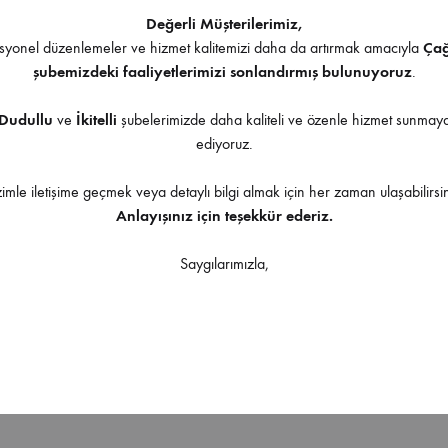
Değerli Müşterilerimiz,
İndirilebilir İçerik
yonel düzenlemeler ve hizmet kalitemizi daha da artırmak amacıyla
Ça
şubemizdeki faaliyetlerimizi sonlandırmış bulunuyoruz
.
Dudullu
ve
İkitelli
şubelerimizde daha kaliteli ve özenle hizmet sunma
ediyoruz.
zimle iletişime geçmek veya detaylı bilgi almak için her zaman ulaşabilirsin
Ürüne uygulanabilir aksesuarlar
Anlayışınız için teşekkür ederiz.
Saygılarımızla,