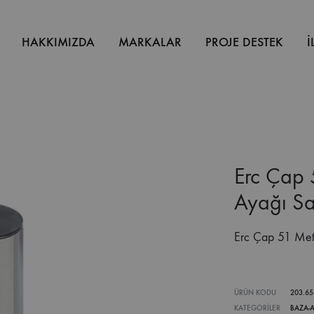
HAKKIMIZDA
MARKALAR
PROJE DESTEK
İ
Erc Çap 
Ayağı Sa
Erc Çap 51 Met
ÜRÜN KODU
203.65
KATEGORILER
BAZA-A