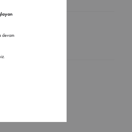
ğlayan
ya devam
iz.