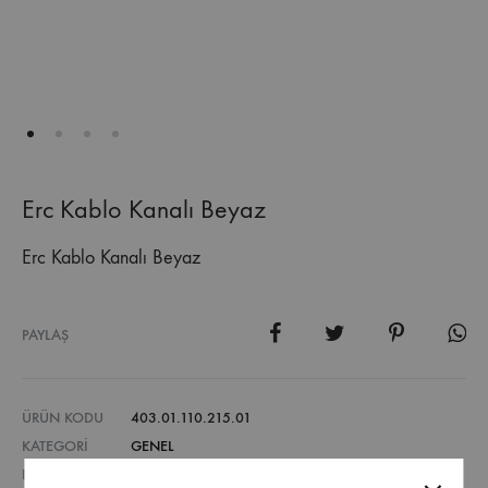
Erc Kablo Kanalı Beyaz
Erc Kablo Kanalı Beyaz
PAYLAŞ
ÜRÜN KODU
403.01.110.215.01
KATEGORI
GENEL
ETIKETLER
KABLO KANALI
,
OFIS SISTEMLERI