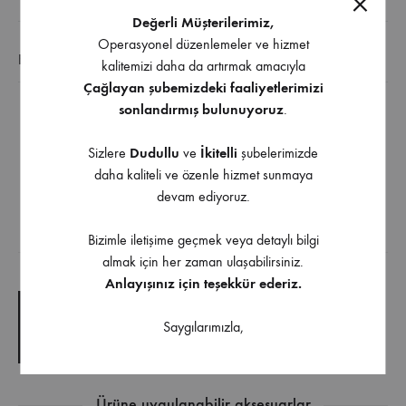
Değerli Müşterilerimiz,
Operasyonel düzenlemeler ve hizmet
EK BILGI
kalitemizi daha da artırmak amacıyla
Çağlayan şubemizdeki faaliyetlerimizi
sonlandırmış bulunuyoruz
.
Çalışma masalarındaki kablo deliklerinde kullanılır
Plastikten üretilmiştir
Sizlere
Dudullu
ve
İkitelli
şubelerimizde
Delik çapı 63 mm’dir
daha kaliteli ve özenle hizmet sunmaya
devam ediyoruz.
Farklı renk seçenekleri mevcuttur
Bizimle iletişime geçmek veya detaylı bilgi
İndirilebilir İçerik
almak için her zaman ulaşabilirsiniz.
Anlayışınız için teşekkür ederiz.
TEKNIK ÇIZIM
Saygılarımızla,
TEKNIK ŞARTNAME
Ürüne uygulanabilir aksesuarlar