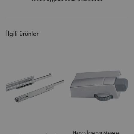
İlgili ürünler
Hettich İntermat Menteşe