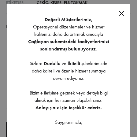
ETIKETLER
ÇEKIÇ
,
KESER
,
PLS TOKMAK
Değerli Müşterilerimiz,
EK BILGI
Operasyonel düzenlemeler ve hizmet
kalitemizi daha da artırmak amacıyla
Çağlayan şubemizdeki faaliyetlerimizi
Plastik malzeme
sonlandırmış bulunuyoruz
.
Kaydırmaz özellikli sap
Sizlere
Dudullu
ve
İkitelli
şubelerimizde
Kolay kullanım imkanı
daha kaliteli ve özenle hizmet sunmaya
Seramik, fayans, yer karosu gibi zemin döşeme
devam ediyoruz.
işlerinde kullanılan
Genellikle fayans ustalarının tercihi
Bizimle iletişime geçmek veya detaylı bilgi
almak için her zaman ulaşabilirsiniz.
Anlayışınız için teşekkür ederiz.
İndirilebilir İçerik
Saygılarımızla,
TEKNIK ÇIZIM