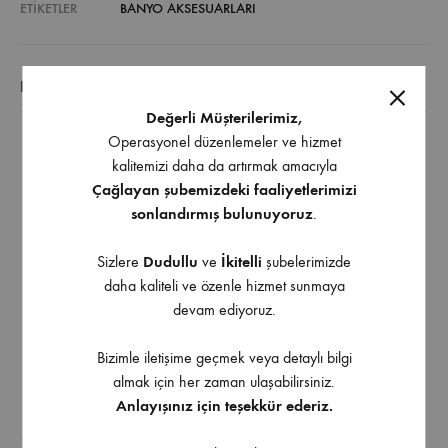
ETIKETLER
BANYO AKSESUARLARI
EK BILGI
Değerli Müşterilerimiz,
Operasyonel düzenlemeler ve hizmet
Sürgülü Duş Seti ürünümüz Krom yüzeye sahiptir.
kalitemizi daha da artırmak amacıyla
Ürün Duş Başlığı, Spiral Duş Hortumu, Sürgü Borusu,
Çağlayan şubemizdeki faaliyetlerimizi
Sabunluk, ve 2 Adet Boru Tutucudan oluşmaktadır.
sonlandırmış bulunuyoruz
.
Ürün demonte halde teslim edilmektedir.
Sizlere
Dudullu
ve
İkitelli
şubelerimizde
Basit kuruluma sahip olan ürünümüzün üzerinde
daha kaliteli ve özenle hizmet sunmaya
kurulum talimatları bulunmaktadır.
devam ediyoruz.
Kurulum müşteriye aittir.
Montajı gerçekleştirilmiş ürünlerin iadesi kabul
Bizimle iletişime geçmek veya detaylı bilgi
edilmemektedir.
almak için her zaman ulaşabilirsiniz.
Anlayışınız için teşekkür ederiz.
İndirilebilir İçerik