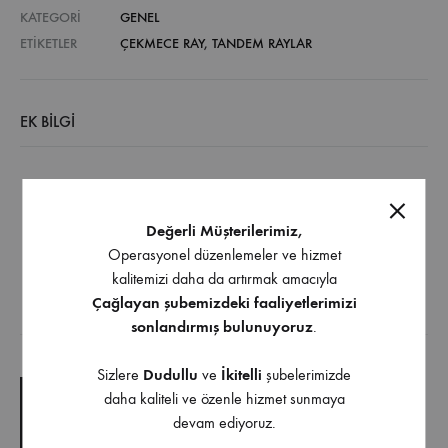
KATEGORI
GENEL
ETIKETLER
ÇEKMECE RAY
,
TANDEM RAYLAR
EK BILGI
Entegre fren Silent System
Kasa kalınlıkları azami 18 mm olan çekmeceler için
Değerli Müşterilerimiz,
uygundur
Operasyonel düzenlemeler ve hizmet
Taşıma kapasite 30 Kg
kalitemizi daha da artırmak amacıyla
Çağlayan şubemizdeki faaliyetlerimizi
sonlandırmış bulunuyoruz
.
İndirilebilir İçerik
Sizlere
Dudullu
ve
İkitelli
şubelerimizde
daha kaliteli ve özenle hizmet sunmaya
TEKNIK ÇIZIM
devam ediyoruz.
TEKNIK ŞARTNAME