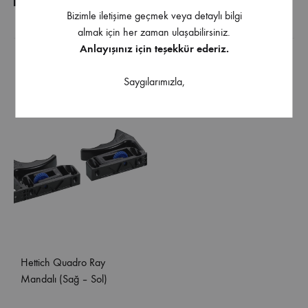
Bizimle iletişime geçmek veya detaylı bilgi
almak için her zaman ulaşabilirsiniz.
Ürüne uygulanabilir aksesuarlar
Anlayışınız için teşekkür ederiz.
Saygılarımızla,
Hettich Quadro Ray
Mandalı (Sağ – Sol)