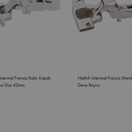
İntermat Frensiz Kalın Kapak
Hettich İntermat Frensiz Men
esi Düz 43mm
Deve Boynu