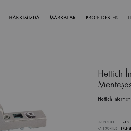
HAKKIMIZDA
MARKALAR
PROJE DESTEK
İ
Hettich İ
Menteşe
Hettich İnterma
ÜRÜN KODU
123.80
KATEGORILER
FRENS