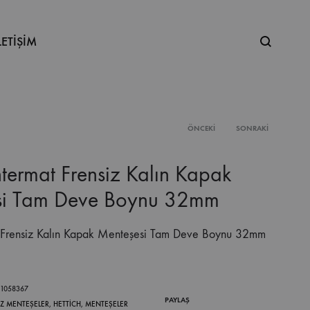
Ne
LETİŞİM
aramıştınız
ÖNCEKI
SONRAKI
Product
ntermat Frensiz Kalın Kapak
navigation
si Tam Deve Boynu 32mm
t Frensiz Kalın Kapak Menteşesi Tam Deve Boynu 32mm
.1058367
PAYLAŞ
IZ MENTEŞELER
,
HETTICH
,
MENTEŞELER