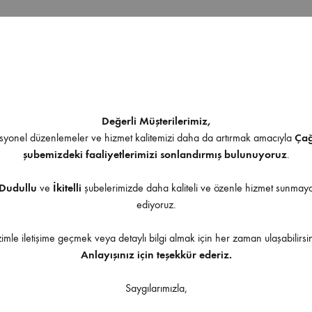
İndirilebilir İçerik
Değerli Müşterilerimiz,
yonel düzenlemeler ve hizmet kalitemizi daha da artırmak amacıyla
Ça
şubemizdeki faaliyetlerimizi sonlandırmış bulunuyoruz
.
Ürüne uygulanabilir aksesuarlar
Dudullu
ve
İkitelli
şubelerimizde daha kaliteli ve özenle hizmet sunma
ediyoruz.
zimle iletişime geçmek veya detaylı bilgi almak için her zaman ulaşabilirsin
Anlayışınız için teşekkür ederiz.
Saygılarımızla,