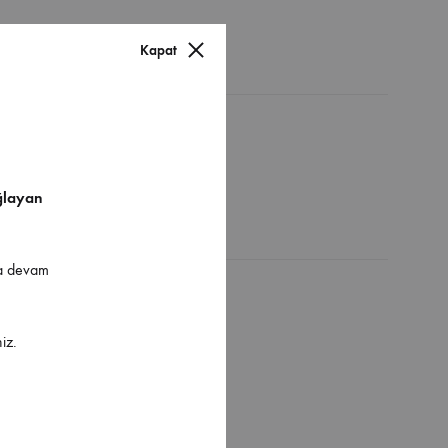
Kapat
ğlayan
ya devam
iz.