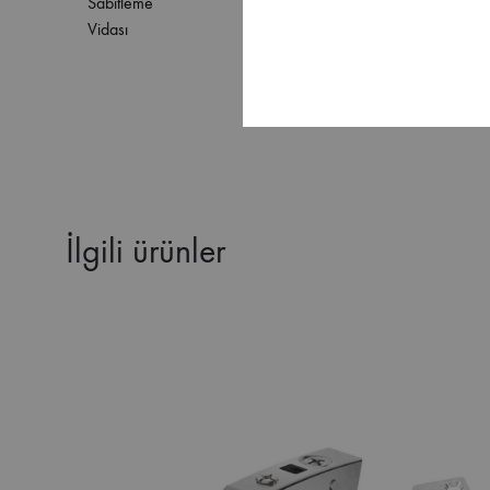
Sabitleme
Vidası
İlgili ürünler