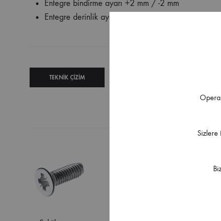
Entegre bindirme ayarı +2 mm / -2 mm
Entegre derinlik ayarı +2,5 mm / -1,5 mm
TEKNIK ÇIZIM
TEKNIK
Operas
ŞARTNAME
Sizlere
Bi