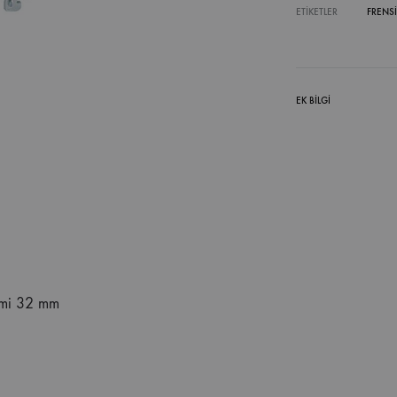
ETIKETLER
FRENS
EK BILGI
zami 32 mm