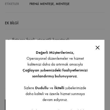
ETIKETLER
FRENLI MENTEŞE
,
MENTEŞE
EK BILGI
Entegre frenli, otomatik kapatmalı
Açılma açısı 110 °
Değerli Müşterilerimiz,
Kapak kalınlığı için 15 – 24 mm
Operasyonel düzenlemeler ve hizmet
Tas derinliği 12,8 mm
kalitemizi daha da artırmak amacıyla
Entegre bindirme ayarı +2 mm / -2 mm
Çağlayan şubemizdeki faaliyetlerimizi
Entegre derinlik ayarı +3 mm / -2 mm
sonlandırmış bulunuyoruz
.
Sizlere
Dudullu
ve
İkitelli
şubelerimizde
İndirilebilir İçerik
daha kaliteli ve özenle hizmet sunmaya
devam ediyoruz.
TEKNIK ÇIZIM