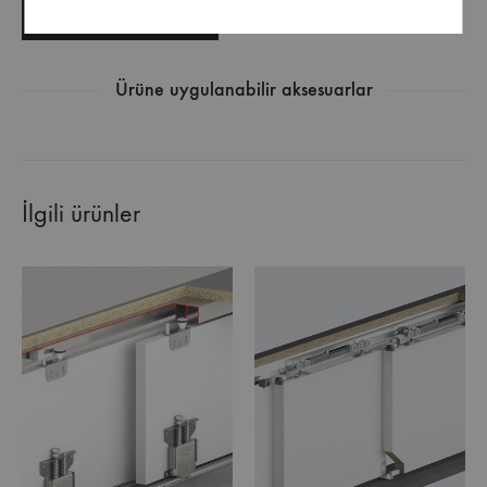
TEKNIK ŞARTNAME
Ürüne uygulanabilir aksesuarlar
İlgili ürünler