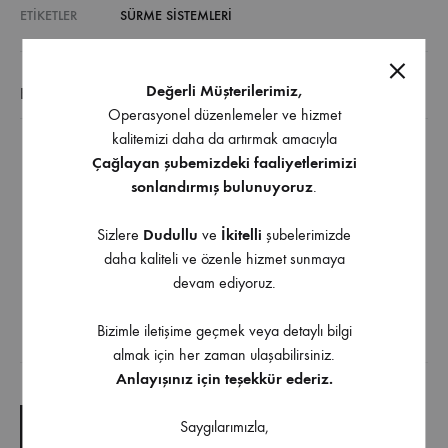
ETIKETLER
SÜRME SISTEMLERI
Değerli Müşterilerimiz,
EK BILGI
Operasyonel düzenlemeler ve hizmet
kalitemizi daha da artırmak amacıyla
MKK 2B Katlanır kapı mekanizması çoklu kapanılan
Çağlayan şubemizdeki faaliyetlerimizi
sonlandırmış bulunuyoruz
.
bir doğrultuda sağa ve sola toplanabilmesine uygun.
Max. 40 kg. taşıma kapasitesi olan bir sistemdir.
Sizlere
Dudullu
ve
İkitelli
şubelerimizde
Otel, motel, işyeri ve ev gibi yerleşim alanlarında iç
daha kaliteli ve özenle hizmet sunmaya
mekan tasarımlarına uygun bir sistemdir. AL 03 K Tek
devam ediyoruz.
Kanallı Üst Klavuz Rayı ile kullanılır.
Bizimle iletişime geçmek veya detaylı bilgi
almak için her zaman ulaşabilirsiniz.
İndirilebilir İçerik
Anlayışınız için teşekkür ederiz.
Saygılarımızla,
TEKNIK ÇIZIM