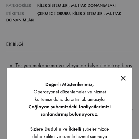
KATEGORILER
KILER SISTEMLERI
,
MUTFAK DONANIMLARI
ETIKETLER
ÇEKMECE GRUBU
,
KILER SISTEMLERI
,
MUTFAK
DONANIMLARI
EK BILGI
Taşıyıcı mekanizma ve izleyicide bilyeli teleskopik ray
kullanılmıştır.
Taşıma kapasitesi max 50 kg dır.
Değerli Müşterilerimiz,
Gövde uzunluğu, modül yüksekliğine uygun
Operasyonel düzenlemeler ve hizmet
kalitemizi daha da artırmak amacıyla
ayarlanabilir.
Çağlayan şubemizdeki faaliyetlerimizi
Gövde, bağlantı elemanları ile modül kapağına monte
sonlandırmış bulunuyoruz
.
edilebilir
Kapak, bağlantı elemanı ile kapak gönye ayarı 2
Sizlere
Dudullu
ve
İkitelli
şubelerimizde
eksende yapılabilir.
daha kaliteli ve özenle hizmet sunmaya