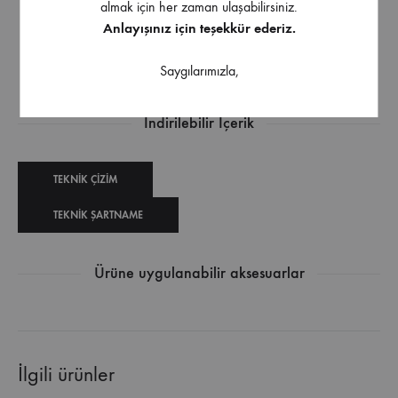
almak için her zaman ulaşabilirsiniz.
yardımcı olur.
Anlayışınız için teşekkür ederiz.
Diğer renk ve ölçüler için bizimle iletişime
geçebilirsiniz
Saygılarımızla,
İndirilebilir İçerik
TEKNIK ÇIZIM
TEKNIK ŞARTNAME
Ürüne uygulanabilir aksesuarlar
İlgili ürünler