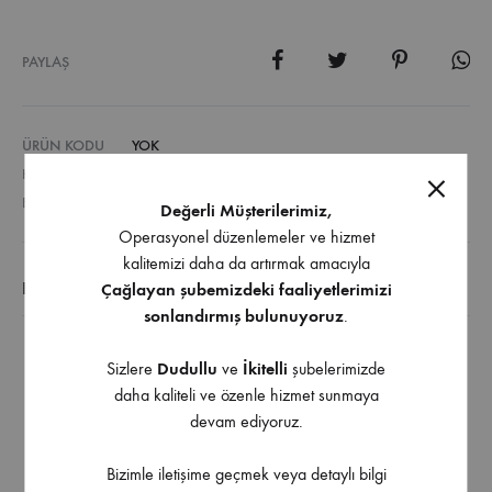
PAYLAŞ
ÜRÜN KODU
YOK
KATEGORILER
ÇEKMECE GRUBU
,
MUTFAK DONANIMLARI
ETIKETLER
ÇEKMECE GRUBU
,
MUTFAK DONANIMLARI
Değerli Müşterilerimiz,
Operasyonel düzenlemeler ve hizmet
kalitemizi daha da artırmak amacıyla
EK BILGI
Çağlayan şubemizdeki faaliyetlerimizi
sonlandırmış bulunuyoruz
.
Bu tandem çift açılım raylı çekmece sepeti,
Sizlere
Dudullu
ve
İkitelli
şubelerimizde
Mutfak donanımlarınızı düzenlemek ve depolamak
daha kaliteli ve özenle hizmet sunmaya
devam ediyoruz.
için mükemmel bir çözümdür.
Tezgah altı kilerlerde kullanabileceğiniz bu ürün,
Bizimle iletişime geçmek veya detaylı bilgi
mutfakta daha fazla depolama alanı yaratmanıza