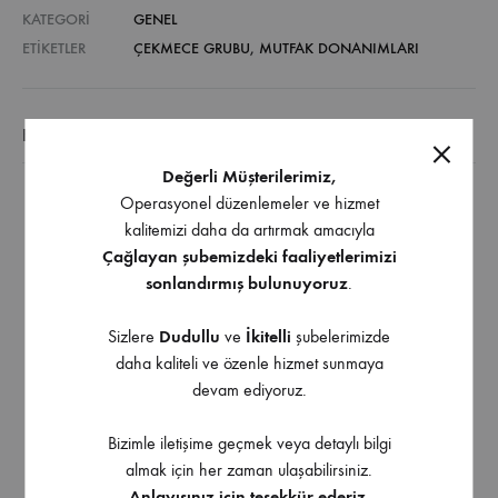
KATEGORI
GENEL
ETIKETLER
ÇEKMECE GRUBU
,
MUTFAK DONANIMLARI
EK BILGI
Değerli Müşterilerimiz,
Operasyonel düzenlemeler ve hizmet
Tezgah altında menteşeli kapaklı dolaplarda
kalitemizi daha da artırmak amacıyla
kullanıma uygundur.
Çağlayan şubemizdeki faaliyetlerimizi
Taşıma kapasitesi 30 kg dır.
sonlandırmış bulunuyoruz
.
Yavaş ve sessiz kapanma sağlayan Soft Closing çift
açılım gizli ray kullanılmıştır
Sizlere
Dudullu
ve
İkitelli
şubelerimizde
daha kaliteli ve özenle hizmet sunmaya
Ray üzerinde hızlı ve kolay montaj sağlayan klipsler
devam ediyoruz.
bulunmaktadır.
Ray genişliği, besleme parçası kullanmadan her iki
Bizimle iletişime geçmek veya detaylı bilgi
yönde modül kapağı çalışabilmesi imkan verir.
almak için her zaman ulaşabilirsiniz.
9 farklı modül genişliğine uygun sepetler Krom ve
Anlayışınız için teşekkür ederiz.