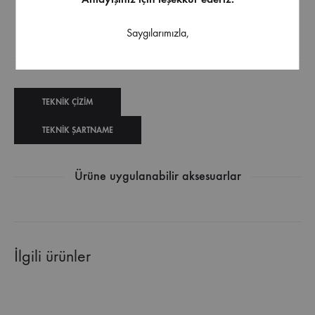
Antrasit renk seçeneği
Saygılarımızla,
İndirilebilir İçerik
TEKNIK ÇIZIM
TEKNIK ŞARTNAME
Ürüne uygulanabilir aksesuarlar
İlgili ürünler