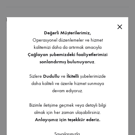
EK BILGI
Değerli Müşterilerimiz,
Operasyonel düzenlemeler ve hizmet
Menteşeli düşer kapaklı dolaplarla kullanıma
kalitemizi daha da artırmak amacıyla
uygundur.
Çağlayan şubemizdeki faaliyetlerimizi
Kapak bağlantı parçaları üzerine asılarak kullanılır.
sonlandırmış bulunuyoruz
.
Sepet istenildiğinde dolap dışına kolayca alınabilir.
Sepet arka yüksekliği, kapak açıldığında modül üst
Sizlere
Dudullu
ve
İkitelli
şubelerimizde
paneline çarpmayacak şekilde tasarlanmıştır.
daha kaliteli ve özenle hizmet sunmaya
devam ediyoruz.
Sepet,kapak açıldığında dışarı çıkarak kullanım
kolaylığı sağlar.
Bizimle iletişime geçmek veya detaylı bilgi
7 farklı modül genişliğine uygun sepetler KROM renk
almak için her zaman ulaşabilirsiniz.
ve ANTRASİT kaplamalı olarak üretilmiştir
Anlayışınız için teşekkür ederiz.
İndirilebilir İçerik
Saygılarımızla,