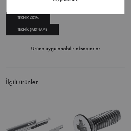
TEKNIK ÇIZIM
TEKNIK ŞARTNAME
Ürüne uygulanabilir aksesuarlar
İlgili ürünler