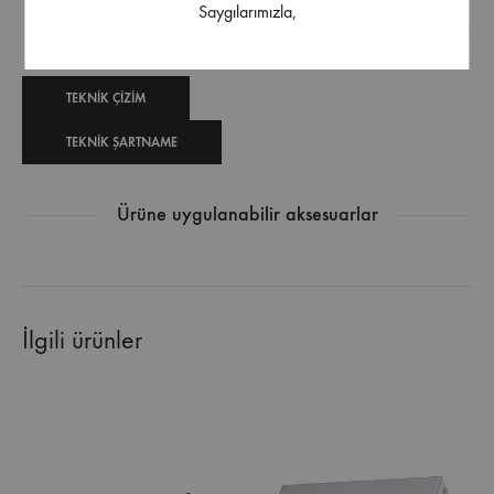
Saygılarımızla,
İndirilebilir İçerik
TEKNIK ÇIZIM
TEKNIK ŞARTNAME
Ürüne uygulanabilir aksesuarlar
İlgili ürünler