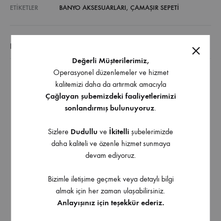
ETIKETLER
BANYO AKSESUARLARI
,
ÇAMAŞIR SEPETI
EK BILGI
Değerli Müşterilerimiz,
Operasyonel düzenlemeler ve hizmet
Menteşeli düşer kapaklı dolaplarla kullanıma
kalitemizi daha da artırmak amacıyla
uygundur.
Çağlayan şubemizdeki faaliyetlerimizi
Kapak bağlantı parçaları üzerine asılarak kullanılır.
sonlandırmış bulunuyoruz
.
Sepet istenildiğinde dolap dışına kolayca alınabilir.
Sizlere
Dudullu
ve
İkitelli
şubelerimizde
Sepet arka yüksekliği, kapak açıldığında modül üst
daha kaliteli ve özenle hizmet sunmaya
paneline çarpmayacak şekilde tasarlanmıştır.
devam ediyoruz.
Sepet,kapak açıldığında dışarı çıkarak kullanım
kolaylığı sağlar.
Bizimle iletişime geçmek veya detaylı bilgi
7 farklı modül genişliğine uygun sepetler KROM renk
almak için her zaman ulaşabilirsiniz.
Anlayışınız için teşekkür ederiz.
ve ANTRASİT kaplamalı olarak üretilmiştir