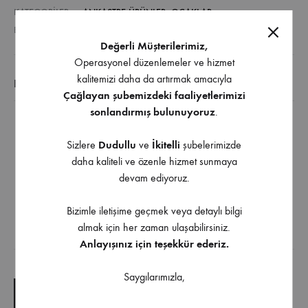
KATEGORILER
ANKASTRE ÜRÜNLER
,
OCAKLAR
ETIKETLER
OCAKLAR
Değerli Müşterilerimiz,
Operasyonel düzenlemeler ve hizmet
kalitemizi daha da artırmak amacıyla
EK BILGI
Çağlayan şubemizdeki faaliyetlerimizi
sonlandırmış bulunuyoruz
.
90 cm özel tasarım kristal cam gazlı ocak
Sizlere
Dudullu
ve
İkitelli
şubelerimizde
4 pişirme gözü (1 wok gözü)
daha kaliteli ve özenle hizmet sunmaya
Döküm ızgaralar
devam ediyoruz.
Otomatik ateşleme ve gaz kesme
4 kenarı bizoteli cam
Bizimle iletişime geçmek veya detaylı bilgi
almak için her zaman ulaşabilirsiniz.
Anlayışınız için teşekkür ederiz.
İndirilebilir İçerik
Saygılarımızla,
TEKNIK ÇIZIM