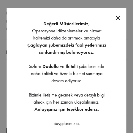
ÜRÜN KODU
977.21.116030000
KATEGORILER
ANKASTRE ÜRÜNLER
,
EVIYE ARMATÜRLER
Değerli Müşterilerimiz,
ETIKETLER
ANKASTRE ÜRÜNLER
,
EVIYE ARMATÜRLERI
Operasyonel düzenlemeler ve hizmet
kalitemizi daha da artırmak amacıyla
Çağlayan şubemizdeki faaliyetlerimizi
EK BILGI
sonlandırmış bulunuyoruz
.
Sizlere
Dudullu
ve
İkitelli
şubelerimizde
Pencere önü montaja uygun
daha kaliteli ve özenle hizmet sunmaya
Renk: Krom
devam ediyoruz.
Döner Başlıklı
Bizimle iletişime geçmek veya detaylı bilgi
Kireç önleyici perlatör
almak için her zaman ulaşabilirsiniz.
Anlayışınız için teşekkür ederiz.
İndirilebilir İçerik
Saygılarımızla,