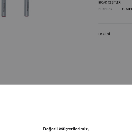
BIÇAK ÇEŞITLERI
ETIKETLER
EL ALE
EK BILGI
İndirilebilir İçerik
Değerli Müşterilerimiz,