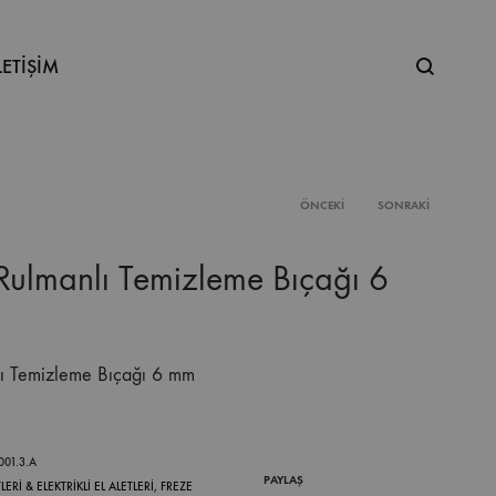
Ne
LETİŞİM
aramıştınız
ÖNCEKI
SONRAKI
Product
 Rulmanlı Temizleme Bıçağı 6
navigation
lı Temizleme Bıçağı 6 mm
001.3.A
PAYLAŞ
LERİ & ELEKTRİKLİ EL ALETLERİ
,
FREZE