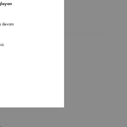
ğlayan
ya devam
iz.