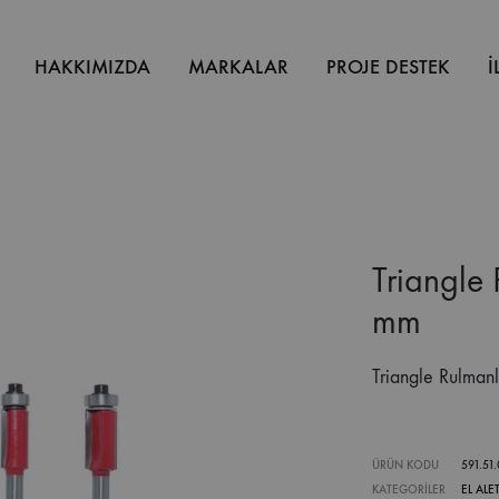
HAKKIMIZDA
MARKALAR
PROJE DESTEK
İ
Triangle
mm
Triangle Rulman
ÜRÜN KODU
591.51.
KATEGORILER
EL ALET