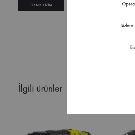
Operas
TEKNIK ÇIZIM
TEKNIK
ŞARTNAME
Sizlere
Bi
İlgili ürünler