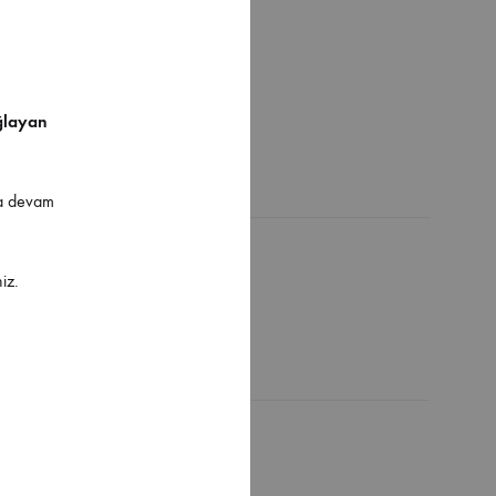
ğlayan
ya devam
iz.