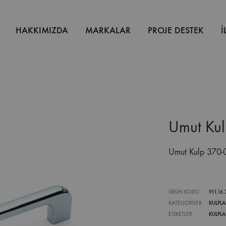
HAKKIMIZDA
MARKALAR
PROJE DESTEK
İ
Umut Ku
Umut Kulp 370
ÜRÜN KODU
911.16
KATEGORILER
KULPLA
ETIKETLER
KULPLA