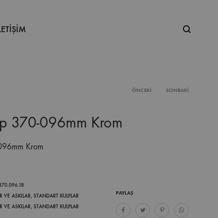
Ne
LETİŞİM
aramıştınız
ÖNCEKI
SONRAKI
Product
lp 370-096mm Krom
navigation
-096mm Krom
.370.096.18
PAYLAŞ
R VE ASKILAR
,
STANDART KULPLAR
R VE ASKILAR
,
STANDART KULPLAR