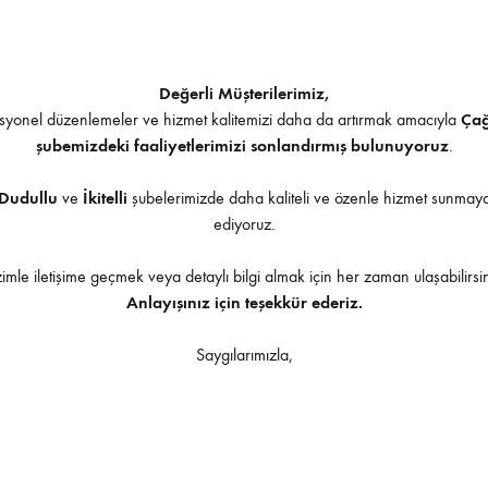
me Geçebilirsiniz
ntik – Dumanlı Antik
Değerli Müşterilerimiz,
yonel düzenlemeler ve hizmet kalitemizi daha da artırmak amacıyla
Ça
şubemizdeki faaliyetlerimizi sonlandırmış bulunuyoruz
.
ır – Füme – Bordo – Kahve – Bronz
Dudullu
ve
İkitelli
şubelerimizde daha kaliteli ve özenle hizmet sunma
İndirilebilir İçerik
ediyoruz.
zimle iletişime geçmek veya detaylı bilgi almak için her zaman ulaşabilirsin
Anlayışınız için teşekkür ederiz.
Saygılarımızla,
Ürüne uygulanabilir aksesuarlar