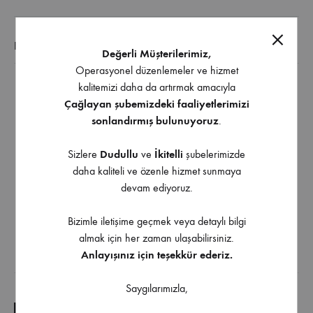
EK BILGI
Değerli Müşterilerimiz,
Operasyonel düzenlemeler ve hizmet
kalitemizi daha da artırmak amacıyla
Diğer Ölçü ve Renk Seçenekleri İçin Bizimle İletişime
Çağlayan şubemizdeki faaliyetlerimizi
Geçebilirsiniz
sonlandırmış bulunuyoruz
.
Krom – Mat Krom – Mat Siyah – Dumanlı Siyah –
Sizlere
Dudullu
ve
İkitelli
şubelerimizde
daha kaliteli ve özenle hizmet sunmaya
Antik – Dumanlı Antik
devam ediyoruz.
Nikel İnoks – Altın – Mat Altın – Titanyum – Bakır –
Bizimle iletişime geçmek veya detaylı bilgi
Füme – Bordo – Kahve – Bronz
almak için her zaman ulaşabilirsiniz.
Anlayışınız için teşekkür ederiz.
İndirilebilir İçerik
Saygılarımızla,