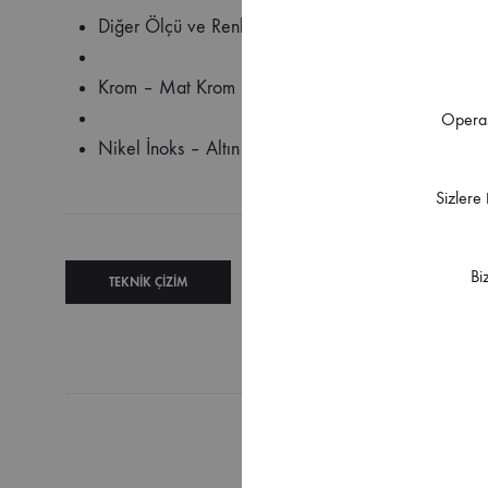
Diğer Ölçü ve Renk Seçenekleri İçin Bizimle İletişi
Krom – Mat Krom – Mat Siyah – Dumanlı Siyah – A
Operas
Nikel İnoks – Altın – Mat Altın – Titanyum – Bak
Sizlere
Bi
TEKNIK ÇIZIM
TEKNIK
ŞARTNAME