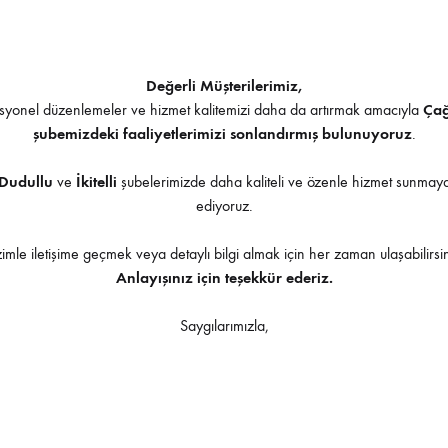
me Geçebilirsiniz
ntik – Dumanlı Antik
Değerli Müşterilerimiz,
yonel düzenlemeler ve hizmet kalitemizi daha da artırmak amacıyla
Ça
şubemizdeki faaliyetlerimizi sonlandırmış bulunuyoruz
.
ır – Füme – Bordo – Kahve – Bronz
Dudullu
ve
İkitelli
şubelerimizde daha kaliteli ve özenle hizmet sunma
İndirilebilir İçerik
ediyoruz.
zimle iletişime geçmek veya detaylı bilgi almak için her zaman ulaşabilirsin
Anlayışınız için teşekkür ederiz.
Saygılarımızla,
Ürüne uygulanabilir aksesuarlar