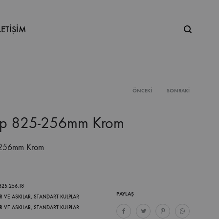
Ne
LETİŞİM
aramıştınız
ÖNCEKI
SONRAKI
Product
lp 825-256mm Krom
navigation
-256mm Krom
.825.256.18
PAYLAŞ
R VE ASKILAR
,
STANDART KULPLAR
R VE ASKILAR
,
STANDART KULPLAR