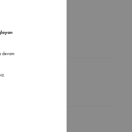
ğlayan
ya devam
iz.