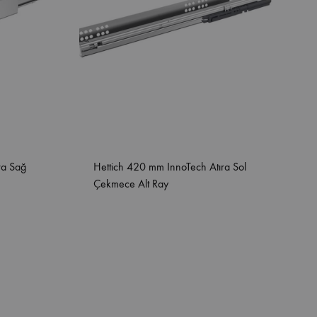
ra Sağ
Hettich 420 mm InnoTech Atıra Sol
Çekmece Alt Ray