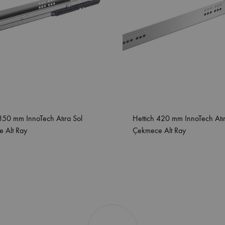
 350 mm InnoTech Atıra Sol
Hettich 420 mm InnoTech Atı
 Alt Ray
Çekmece Alt Ray