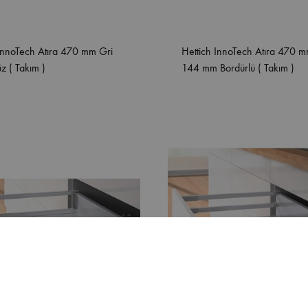
 InnoTech Atıra 470 mm Gri
Hettich InnoTech Atıra 470 m
z ( Takım )
144 mm Bordürlü ( Takım )