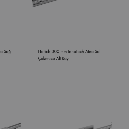
ra Sağ
Hettich 300 mm InnoTech Atıra Sol
Çekmece Alt Ray