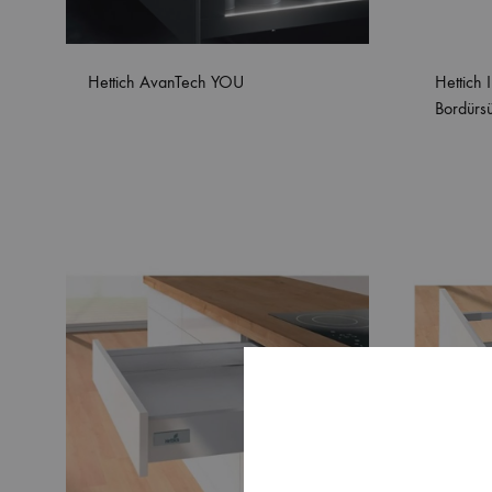
Hettich AvanTech YOU
Hettich
Bordürsü