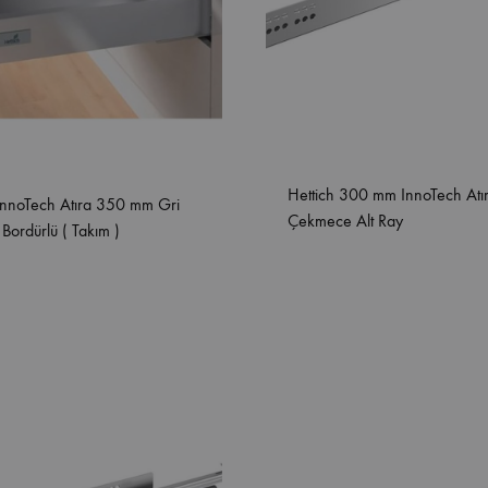
Hettich 300 mm InnoTech Atı
 InnoTech Atıra 350 mm Gri
Çekmece Alt Ray
ordürlü ( Takım )