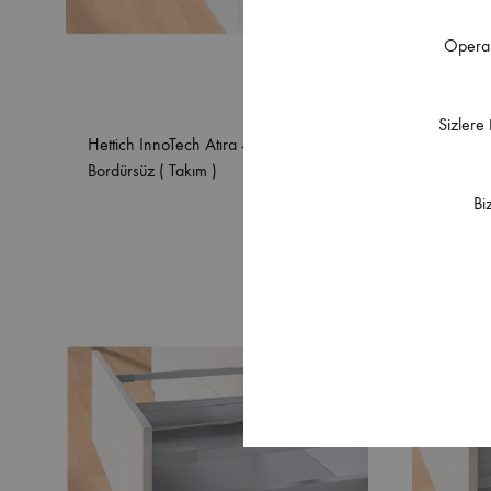
Operas
Sizlere
Hettich InnoTech Atıra 420 mm Gri
Hettich
Bordürsüz ( Takım )
144 mm 
Bi