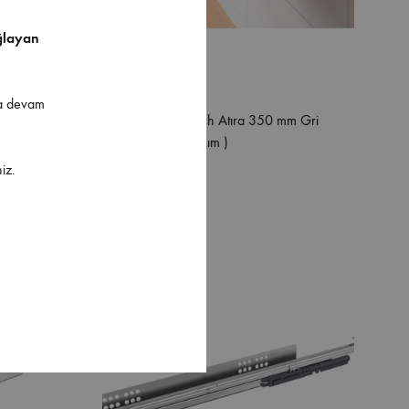
ğlayan
ya devam
mm Gri
Hettich InnoTech Atıra 350 mm Gri
Bordürsüz ( Takım )
iz.