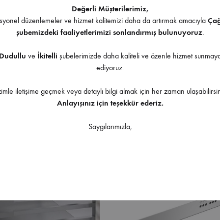
Değerli Müşterilerimiz,
yonel düzenlemeler ve hizmet kalitemizi daha da artırmak amacıyla
Ça
şubemizdeki faaliyetlerimizi sonlandırmış bulunuyoruz
.
Dudullu
ve
İkitelli
şubelerimizde daha kaliteli ve özenle hizmet sunma
 InnoTech Atıra 420 mm Gri
Hettich InnoTech Atıra 420 
ediyoruz.
Bordürlü ( Takım )
176 mm Bordürlü ( Takım )
zimle iletişime geçmek veya detaylı bilgi almak için her zaman ulaşabilirsin
Anlayışınız için teşekkür ederiz.
Saygılarımızla,