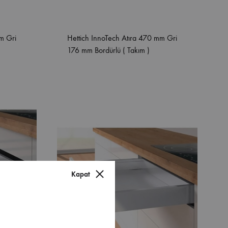
m Gri
Hettich InnoTech Atıra 470 mm Gri
176 mm Bordürlü ( Takım )
Kapat