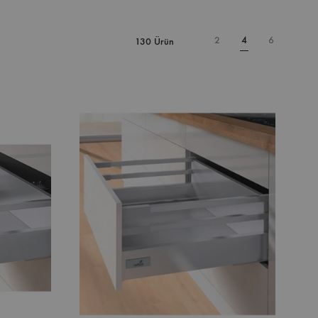
2
4
6
130 Ürün