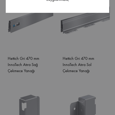
Hettich Gri 470 mm
Hettich Gri 470 mm
InnoTech Atıra Sağ
InnoTech Atıra Sol
Çekmece Yanağı
Çekmece Yanağı