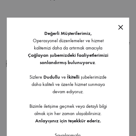
Değerli Müşterilerimiz,
Operasyonel düzenlemeler ve hizmet
kalitemizi daha da artırmak amacıyla
Çağlayan şubemizdeki faaliyetlerimizi
sonlandırmış bulunuyoruz
.
Sizlere
Dudullu
ve
İkitelli
şubelerimizde
daha kaliteli ve özenle hizmet sunmaya
devam ediyoruz.
Hettich 470 mm InnoTech
Hettich 470 mm InnoTech
Atıra Sağ Çekmece Alt Ray
Atıra Sol Çekmece Alt Ray
Bizimle iletişime geçmek veya detaylı bilgi
almak için her zaman ulaşabilirsiniz.
Anlayışınız için teşekkür ederiz.
Saygılarımızla,