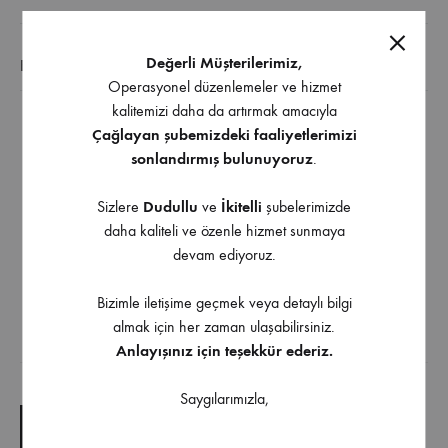
Değerli Müşterilerimiz,
EK BILGI
Operasyonel düzenlemeler ve hizmet
kalitemizi daha da artırmak amacıyla
APEL D3 İskelet Tutkalı yüksek yapıştırma gücüne
Çağlayan şubemizdeki faaliyetlerimizi
sonlandırmış bulunuyoruz
.
sahip, D3 normunda pvac. bazlı şeffaf ahşap tutkalıdır.
Ağaç ve ahşap ürünleri için en iyi yapıştırıcılardan
Sizlere
Dudullu
ve
İkitelli
şubelerimizde
birisidir
daha kaliteli ve özenle hizmet sunmaya
APEL D3 İskelet Tutkalı, nem oranı yüksek olsa dahi
devam ediyoruz.
tüm mobilya bileşenlerini birbirine yapıştırmaya sağlar
Çok kuvvetli bir tutkaldır.
Bizimle iletişime geçmek veya detaylı bilgi
almak için her zaman ulaşabilirsiniz.
Anlayışınız için teşekkür ederiz.
İndirilebilir İçerik
Saygılarımızla,
TEKNIK ÇIZIM