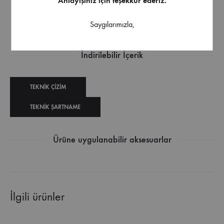
Anlayışınız için teşekkür ederiz.
Tüm iç ve dış mekanlarda uygulanabilir.
Saygılarımızla,
Hafif nemli yüzeylerde uygulanabilir.
İndirilebilir İçerik
TEKNIK ÇIZIM
TEKNIK ŞARTNAME
Ürüne uygulanabilir aksesuarlar
İlgili ürünler