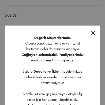
EK BILGI
Madwolf
dolap toplama silikonu, nemle kürleşen, son
Değerli Müşterilerimiz,
derece yüksek yapışma gücüne sahip, dolgu özellikli
Operasyonel düzenlemeler ve hizmet
bir poliüretan montaj yapıştırıcısıdır.
kalitemizi daha da artırmak amacıyla
Başta ahşap olmak üzere yaygın tüm yapı
Çağlayan şubemizdeki faaliyetlerimizi
malzemelerini yapıştırmak üzere kullanılır.
sonlandırmış bulunuyoruz
.
Düşey ve yatay yüzeylerde uygulanabilir, akma
yapmaz.
Sizlere
Dudullu
ve
İkitelli
şubelerimizde
daha kaliteli ve özenle hizmet sunmaya
Az tüketilir, ekonomiktir.
devam ediyoruz.
Neme ve hava şartlarına mükemmel dayanır (DIN EN
204’e göre D4).
Bizimle iletişime geçmek veya detaylı bilgi
Kullanımı son derece kolaydır.
almak için her zaman ulaşabilirsiniz.
Hızlı kuruyan bir yapısı bulunmaktadır.