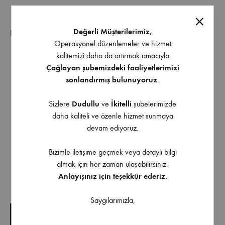
Değerli Müşterilerimiz,
EK BILGI
Operasyonel düzenlemeler ve hizmet
kalitemizi daha da artırmak amacıyla
APEL D3 İskelet Tutkalı yüksek yapıştırma gücüne
Çağlayan şubemizdeki faaliyetlerimizi
sonlandırmış bulunuyoruz
.
sahip, D3 normunda pvac. bazlı şeffaf ahşap tutkalıdır.
Ağaç ve ahşap ürünleri için en iyi yapıştırıcılardan
Sizlere
Dudullu
ve
İkitelli
şubelerimizde
birisidir
daha kaliteli ve özenle hizmet sunmaya
APEL D3 İskelet Tutkalı, nem oranı yüksek olsa dahi
devam ediyoruz.
tüm mobilya bileşenlerini birbirine yapıştırmaya sağlar
Çok kuvvetli bir tutkaldır.
Bizimle iletişime geçmek veya detaylı bilgi
almak için her zaman ulaşabilirsiniz.
Anlayışınız için teşekkür ederiz.
İndirilebilir İçerik
Saygılarımızla,
TEKNIK ÇIZIM