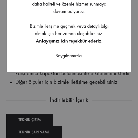
daha kaliteli ve özenle hizmet sunmaya
çalışma işlemi sunarlar
devam ediyoruz.
Profesyonel kalite
Düşmelere karşı darbe emici kapaklar
Bizimle iletişime geçmek veya detaylı bilgi
Askı delikli
almak için her zaman ulaşabilirsiniz.
Alüminyum ile üretilmiş olmaları ile dayanıklı ve
Anlayışınız için teşekkür ederiz.
sağlam bir yapıya sahiptirler
Saygılarımızla,
0.50 mm/m (.0029 derece) hassasiyet
Dış koşullar tarafından alınabilecek olan darbeler
karşı emici kapakları bulunması ile etkilenmemektedir
Diğer ölçüler için bizimle iletişime geçebilirsiniz
İndirilebilir İçerik
TEKNIK ÇIZIM
TEKNIK ŞARTNAME