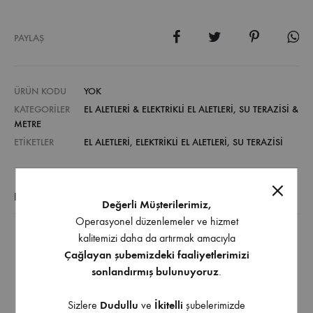
PAYLAŞ
ÜRÜN KODU
YOK
KATEGORILER
EL ALETLERİ & ELEKTRİKLİ EL ALETLERİ
,
SU TERAZISI &
METRE
ETIKETLER
EL ALETLERI
,
ELEKTRIKLI EL ALETLERI
,
SU TERAZISI
EK BILGI
Değerli Müşterilerimiz,
Operasyonel düzenlemeler ve hizmet
kalitemizi daha da artırmak amacıyla
Ultrasonik blok tüpler
Çağlayan şubemizdeki faaliyetlerimizi
Su terazisi çeşitler profesyonel kullanımlar için uygun
sonlandırmış bulunuyoruz
.
olup, kullanıcılara pratik bir çalışma imkanı sunarlar
Sağlam alüminyum gövdesi ile kolay e rahat bir
Sizlere
Dudullu
ve
İkitelli
şubelerimizde