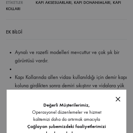
ETIKETLER
KAPI AKSESUARLARI
,
KAPI DONANIMLARI
,
KAPI
KOLLARI
EK BILGI
Aynalı ve rozetli modelleri mevcuttur ve çok şık bir
görüntüsü vardır.
Kapı Kollarında allen vidası kullanıldığı için demir kapı
koluna girdikten sonra demiri sıkıştırır ve vidalara yük
binmesini engeller; böylece zamanla yerinden
çıkması, elde kalması gibi sorunlar bulunmamaktadır.
Değerli Müşterilerimiz,
Operasyonel düzenlemeler ve hizmet
En son model makineler ve 1.sınıf kaplama malzemesi
kalitemizi daha da artırmak amacıyla
Çağlayan şubemizdeki faaliyetlerimizi
kullanıldığı için kaplama kalitesi çok fazladır, böylece