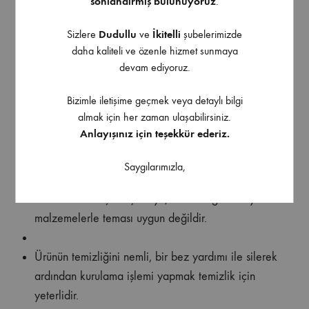
sonlandırmış bulunuyoruz
.
paslanmaya karşı son derece dayanıklıdır.
Sizlere
Dudullu
ve
İkitelli
şubelerimizde
Paslanmaya ve kırılmaya karşı dayanıklı olması
daha kaliteli ve özenle hizmet sunmaya
sebebiyle uzun yıllar kullanabilirsiniz.
devam ediyoruz.
Bizimle iletişime geçmek veya detaylı bilgi
Yazlıklarda da kullanılması uygundur.
almak için her zaman ulaşabilirsiniz.
Anlayışınız için teşekkür ederiz.
Kimyasal maddeler kullanarak temizlenmemesi
gerekmektedir.
Saygılarımızla,
Ürünü sadece çamaşır suyu, tuz ruhu gibi kimyasal
malzemelerle teması uygun değildir.
Ürünün temizliğini nemli, bir bez yardımı ile silerek
ardından kurulama işlemi yapmak temizlik için
yeterlidir.