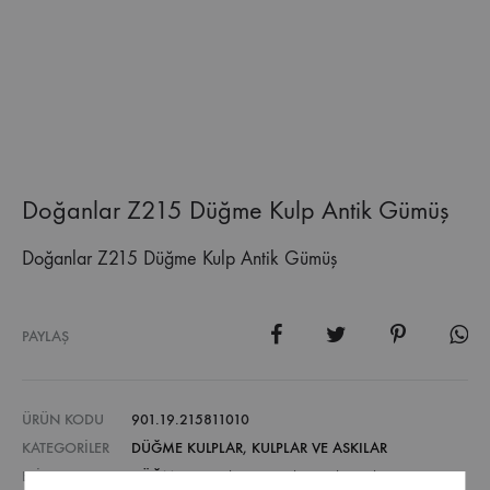
Doğanlar Z215 Düğme Kulp Antik Gümüş
Doğanlar Z215 Düğme Kulp Antik Gümüş
PAYLAŞ
ÜRÜN KODU
901.19.215811010
KATEGORILER
DÜĞME KULPLAR
,
KULPLAR VE ASKILAR
ETIKETLER
DÜĞME KULPLAR
,
KULPLAR VE ASKILAR