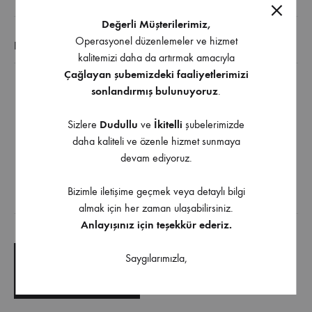
Değerli Müşterilerimiz,
Operasyonel düzenlemeler ve hizmet
EK BILGI
kalitemizi daha da artırmak amacıyla
Çağlayan şubemizdeki faaliyetlerimizi
sonlandırmış bulunuyoruz
.
Diğer Ölçü ve Renk Seçenekleri İçin Bizimle İletişime
Geçebilirsiniz
Sizlere
Dudullu
ve
İkitelli
şubelerimizde
daha kaliteli ve özenle hizmet sunmaya
Antik Gümüş , Albrifin , Olifka , Saten , Mat Siyah ,
devam ediyoruz.
Süper Saten
Bizimle iletişime geçmek veya detaylı bilgi
almak için her zaman ulaşabilirsiniz.
İndirilebilir İçerik
Anlayışınız için teşekkür ederiz.
Saygılarımızla,
TEKNIK ÇIZIM
TEKNIK ŞARTNAME