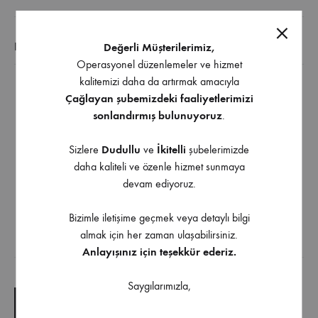
EK BILGI
Değerli Müşterilerimiz,
Operasyonel düzenlemeler ve hizmet
kalitemizi daha da artırmak amacıyla
Kırma kol sayesinde masayı duvara sabitleyip kapalı
Çağlayan şubemizdeki faaliyetlerimizi
konumda yerden tasarruf sağlar.
sonlandırmış bulunuyoruz
.
Pratik bir şekilde açılarak kullanıma uygun hale gelir.
Sizlere
Dudullu
ve
İkitelli
şubelerimizde
Kırma masa konsolunun metal ve sağlam bir yapısı
daha kaliteli ve özenle hizmet sunmaya
vardır.
devam ediyoruz.
20 – 30 – 40 – 50 cm ölçüler ve diğer renk
seçenekleri için bizimle iletişime geçebilirsiniz
Bizimle iletişime geçmek veya detaylı bilgi
almak için her zaman ulaşabilirsiniz.
Anlayışınız için teşekkür ederiz.
İndirilebilir İçerik
Saygılarımızla,
TEKNIK ÇIZIM