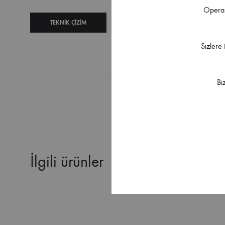
Operas
TEKNIK ÇIZIM
TEKNIK
ŞARTNAME
Sizlere
Bi
İlgili ürünler