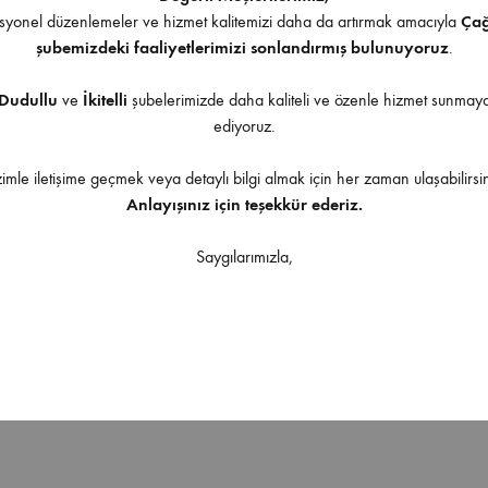
yonel düzenlemeler ve hizmet kalitemizi daha da artırmak amacıyla
Ça
şubemizdeki faaliyetlerimizi sonlandırmış bulunuyoruz
.
Dudullu
ve
İkitelli
şubelerimizde daha kaliteli ve özenle hizmet sunma
ediyoruz.
Ürüne uygulanabilir aksesuarlar
zimle iletişime geçmek veya detaylı bilgi almak için her zaman ulaşabilirsin
Anlayışınız için teşekkür ederiz.
Saygılarımızla,