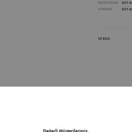
KATEGORILER
BOY M
ETIKETLER
BOY M
EK BILGI
İndirilebilir İçerik
Değerli Müşterilerimiz,