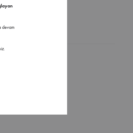
ğlayan
ya devam
iz.