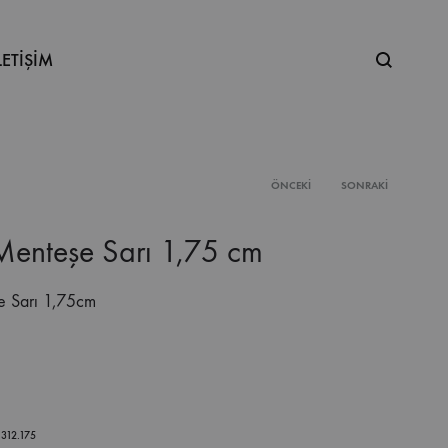
Ne
LETİŞİM
aramıştınız
ÖNCEKI
SONRAKI
Product
Menteşe Sarı 1,75 cm
navigation
e Sarı 1,75cm
.312.175