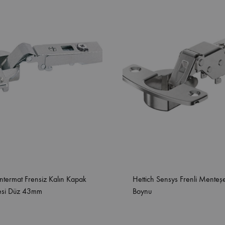
İntermat Frensiz Kalın Kapak
Hettich Sensys Frenli Mente
esi Düz 43mm
Boynu