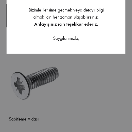
Bizimle iletişime geçmek veya detaylı bilgi
TEKNIK ÇIZIM
almak için her zaman ulaşabilirsiniz.
TEKNIK ŞARTNAME
Anlayışınız için teşekkür ederiz.
Saygılarımızla,
Ürüne uygulanabilir aksesuarlar
Sabitleme Vidası